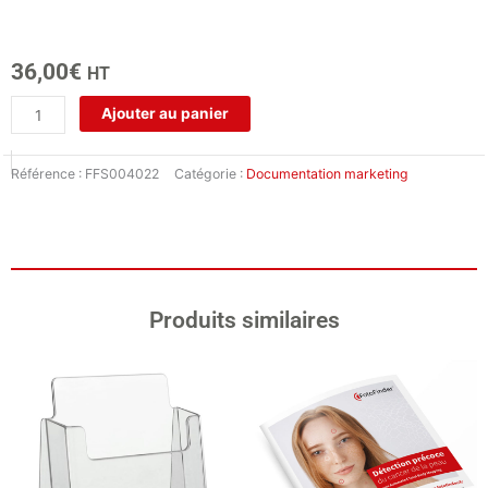
36,00
€
HT
quantité
Ajouter au panier
de
Brochure
Référence :
FFS004022
Catégorie :
Documentation marketing
d’information
«
Dermoscope
»
Produits similaires