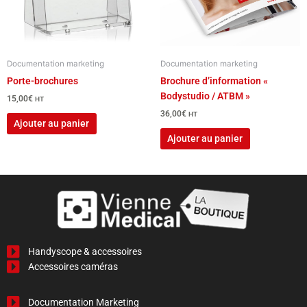
Documentation marketing
Documentation marketing
Porte-brochures
Brochure d’information «
Bodystudio / ATBM »
15,00
€
HT
36,00
€
HT
Ajouter au panier
Ajouter au panier
Handyscope & accessoires
Accessoires caméras
Documentation Marketing