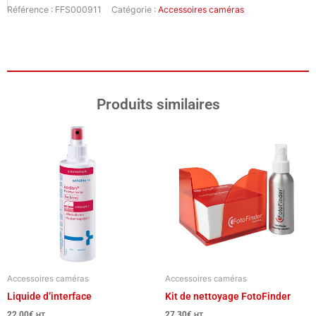
Référence :
FFS000911
Catégorie :
Accessoires caméras
conique
pour
D-
Scope
IV
Produits similaires
Accessoires caméras
Accessoires caméras
Liquide d’interface
Kit de nettoyage FotoFinder
22,00
€
27,30
€
HT
HT