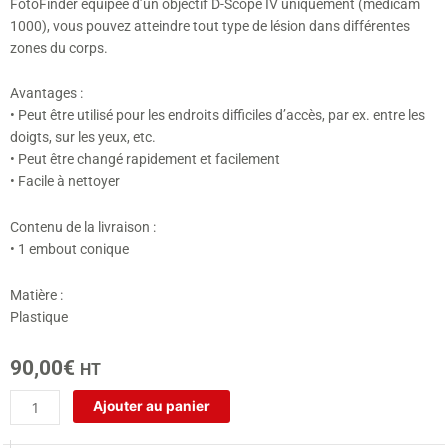
FotoFinder équipée d’un objectif D-Scope IV uniquement (medicam
1000), vous pouvez atteindre tout type de lésion dans différentes
zones du corps.
Avantages :
• Peut être utilisé pour les endroits difficiles d’accès, par ex. entre les
doigts, sur les yeux, etc.
• Peut être changé rapidement et facilement
• Facile à nettoyer
Contenu de la livraison :
• 1 embout conique
Matière :
Plastique
90,00
€
HT
quantité
Ajouter au panier
de
Embout