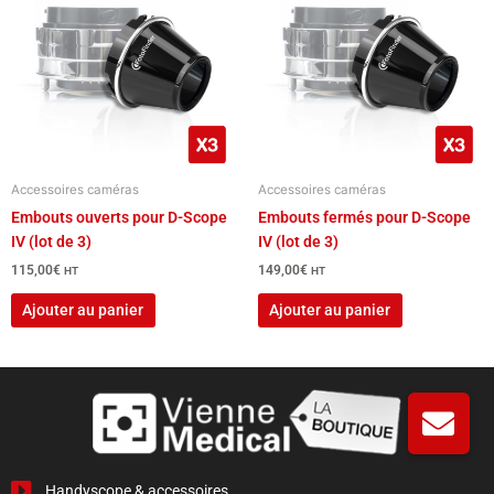
Accessoires caméras
Accessoires caméras
Embouts ouverts pour D-Scope
Embouts fermés pour D-Scope
IV (lot de 3)
IV (lot de 3)
115,00
€
149,00
€
HT
HT
Ajouter au panier
Ajouter au panier
Handyscope & accessoires