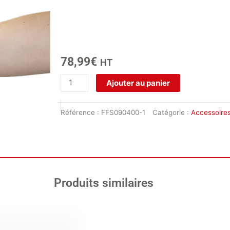
78,99
€
HT
quantité
Ajouter au panier
de
Etrier
Référence :
FFS090400-1
Catégorie :
Accessoire
pour
Camera
FotoFinder
Produits similaires